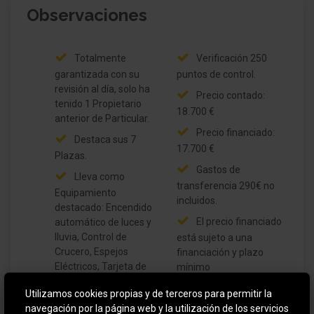
Mando distancia para la radio el Volante
Observaciones
Dispositivo manos libres Bluetooth
Totalmente
Verificación 250
Conexión USB
garantizada con su
puntos de control.
revisión al día, solo ha
Precio contado:
Sistema control presión neumáticos
tenido 1 Propietario
18.700 €
anterior de Particular.
Airbag lado del conductor
Precio financiado:
Destaca sus 7
17.700 €
Plazas.
Airbag acompañante
Gastos de
Lleva como
transferencia 290€ no
Sistema de airbag para la cabeza lateral
Equipamiento
incluidos.
destacado: Encendido
Airbag lateral delante
El precio financiado
automático de luces y
lluvia, Control de
está sujeto a una
Airbag lateral detrás
Crucero, Espejos
financiación y plazo
Eléctricos, Tarjeta de
mínimo
Airbag acompañante Desconectable
arranque manos libres,
GARANTIA 12
Utilizamos cookies propias y de terceros para permitir la
Climatizador, Radar
Climatizador automático
MESES
navegación por la página web y la utilización de los servicios
delantero y trasero con