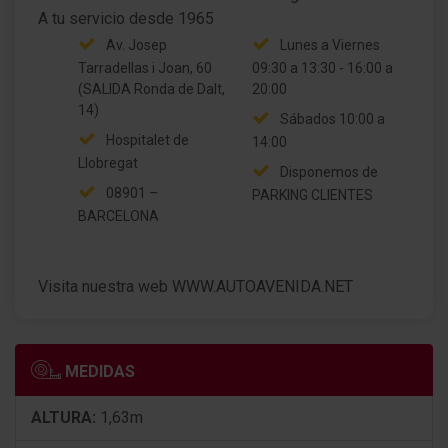
Llantas de aleación 6,5x16 (Mahalia, Negro)
Av. Josep
Lunes a Viernes
Regulación antideslizante (ASR)
Tarradellas i Joan, 60
09:30 a 13:30 - 16:00 a
(SALIDA Ronda de Dalt,
20:00
Caja de cambios 6-marcha
14)
Sábados 10:00 a
Eco "Moda" (Conmutador del modo de conducción)
Hospitalet de
14:00
Llobregat
Disponemos de
Motor 1,0 Ltr. - 81 kW TCE CAT
08901 –
PARKING CLIENTES
BARCELONA
Visita nuestra web WWW.AUTOAVENIDA.NET
MEDIDAS
ALTURA:
1,63m