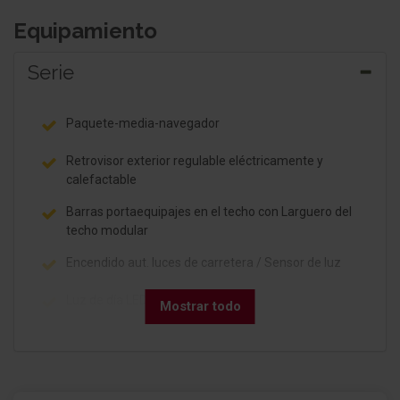
Equipamiento
Serie
Paquete-media-navegador
Retrovisor exterior regulable eléctricamente y
calefactable
Barras portaequipajes en el techo con Larguero del
techo modular
Encendido aut. luces de carretera / Sensor de luz
Luz de día LED
Mostrar todo
Limpiaparabrisas con Sensor de lluvia
listones decorativos Xtreme