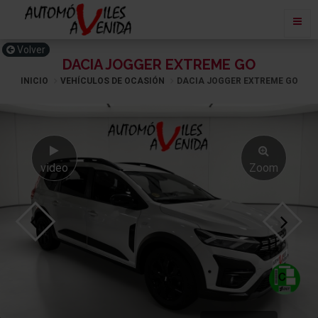
Volver
DACIA JOGGER EXTREME GO
INICIO
VEHÍCULOS DE OCASIÓN
DACIA JOGGER EXTREME GO
video
Zoom