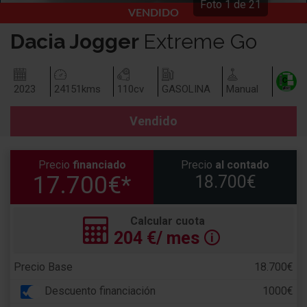
Foto
1
de
21
VENDIDO
Dacia
Jogger
Extreme Go
2023
24151
kms
110
cv
GASOLINA
Manual
Vendido
Precio
financiado
Precio
al contado
17.700€*
18.700€
Calcular cuota
204
€/ mes
🛈
Precio Base
18.700€
Descuento financiación
1000€