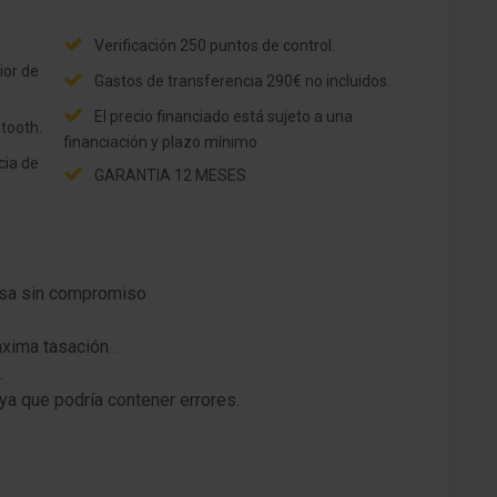
Inmovilizador con Transponder
Verificación 250 puntos de control.
ior de
Anclajes Isofix para Asiento para niños en
Gastos de transferencia 290€ no incluidos.
Asiento trasero
El precio financiado está sujeto a una
tooth.
Caja de cambios 5-marcha
financiación y plazo mínimo
cia de
GARANTIA 12 MESES
Motor 1,2 Ltr. - 55 kW 16V CAT
resa sin compromiso
ima tasación .
.
ya que podría contener errores.