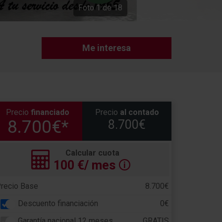
Foto
1
de
18
Me interesa
Precio
financiado
Precio
al contado
8.700€*
8.700€
Calcular cuota
100
€/ mes
🛈
recio Base
8.700€
Descuento financiación
0€
Garantía nacional 12 meses
GRATIS