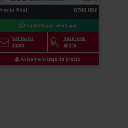
recio final
8700.00€
Contacta por whatsapp
Contactar
Resérvalo
ahora
ahora
Avísame si baja de precio