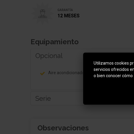
GARANTÍA
12 MESES
Equipamiento
Opcional
Utilizamos cookies pro
servicios ofrecidos e
Aire acondicionado
o bien conocer cómo 
Serie
Carrocería: 5 puertas
Observaciones
Lunas tintado