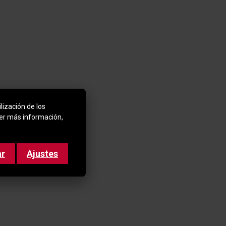
lización de los
ner más información,
ar
Ajustes