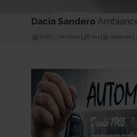
Dacia
Sandero
Ambianc
2018
36105
kms
73
cv
GASOLINA