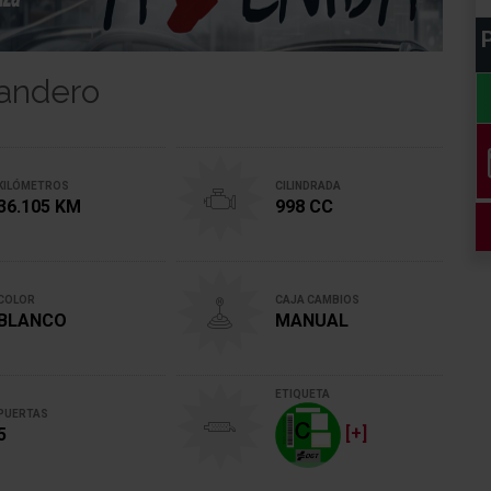
P
Sandero
KILÓMETROS
CILINDRADA
36.105 KM
998 CC
COLOR
CAJA CAMBIOS
BLANCO
MANUAL
ETIQUETA
PUERTAS
[+]
5