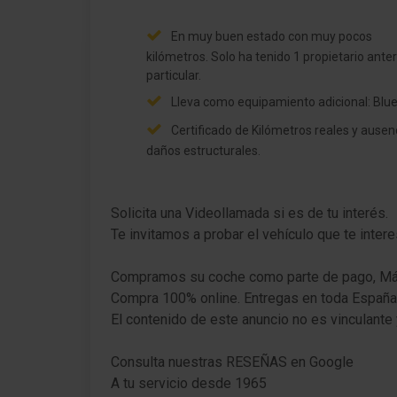
Preinstalación radio
En muy buen estado con muy pocos
Indicador de las marchas
kilómetros. Solo ha tenido 1 propietario anter
particular.
Sistema control presión neumáticos
Lleva como equipamiento adicional: Blue
Certificado de Kilómetros reales y ausen
Airbag lado del conductor
daños estructurales.
Airbag acompañante
Airbag lateral delante
Solicita una Videollamada si es de tu interés.
Te invitamos a probar el vehículo que te inte
Compramos su coche como parte de pago, Máx
Compra 100% online. Entregas en toda España
El contenido de este anuncio no es vinculante 
Consulta nuestras RESEÑAS en Google