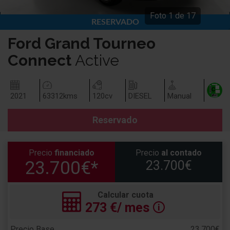
Foto
1
de
17
RESERVADO
VENDIDO
Ford
Grand Tourneo
Connect
Active
2021
63312
kms
120
cv
DIESEL
Manual
Reservado
Precio
financiado
Precio
al contado
23.700€*
23.700€
Calcular cuota
273
€/ mes
🛈
Precio Base
23.700€