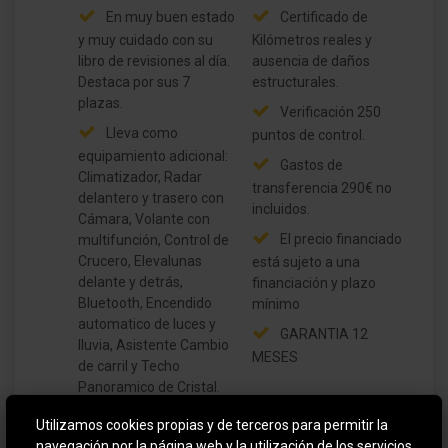
En muy buen estado
Certificado de
y muy cuidado con su
Kilómetros reales y
libro de revisiones al día.
ausencia de daños
Destaca por sus 7
estructurales.
plazas.
Verificación 250
Lleva como
puntos de control.
equipamiento adicional:
Gastos de
Climatizador, Radar
transferencia 290€ no
delantero y trasero con
incluidos.
Cámara, Volante con
El precio financiado
multifunción, Control de
Crucero, Elevalunas
está sujeto a una
delante y detrás,
financiación y plazo
Bluetooth, Encendido
mínimo
automatico de luces y
GARANTIA 12
lluvia, Asistente Cambio
MESES
de carril y Techo
Panoramico de Cristal.
Utilizamos cookies propias y de terceros para permitir la
navegación por la página web y la utilización de los servicios