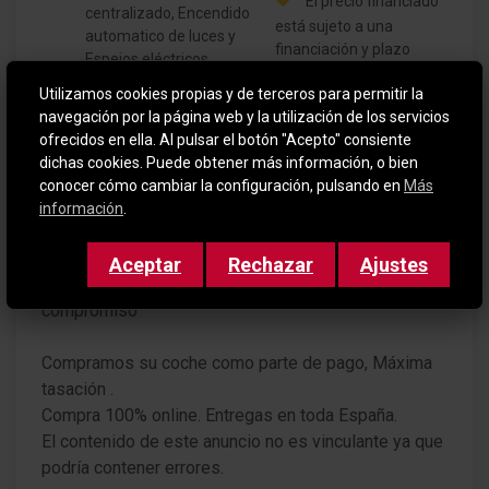
El precio financiado
centralizado, Encendido
está sujeto a una
automatico de luces y
financiación y plazo
Espejos eléctricos.
mínimo
Certificado de
Utilizamos cookies propias y de terceros para permitir la
GARANTIA 12
navegación por la página web y la utilización de los servicios
Kilómetros reales y
MESES
ofrecidos en ella. Al pulsar el botón "Acepto" consiente
ausencia de daños
dichas cookies. Puede obtener más información, o bien
estructurales.
conocer cómo cambiar la configuración, pulsando en
Más
información
.
Solicita una Videollamada si es de tu interés.
Aceptar
Rechazar
Ajustes
Te invitamos a probar el vehículo que te interesa sin
compromiso
Compramos su coche como parte de pago, Máxima
tasación .
Compra 100% online. Entregas en toda España.
El contenido de este anuncio no es vinculante ya que
podría contener errores.