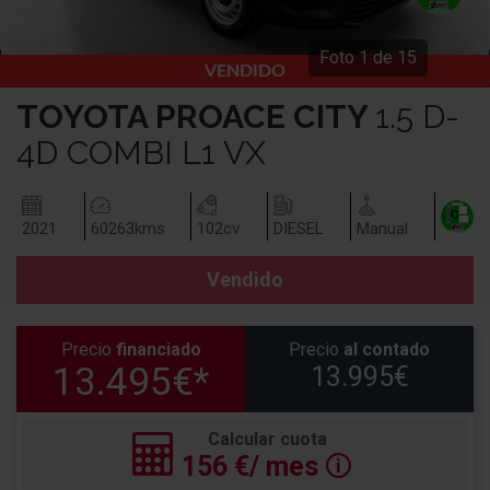
Foto
1
de
15
VENDIDO
TOYOTA
PROACE CITY
1.5 D-
4D COMBI L1 VX
2021
60263
kms
102
cv
DIESEL
Manual
Vendido
Precio
financiado
Precio
al contado
13.495€*
13.995€
Calcular cuota
156
€/ mes
🛈