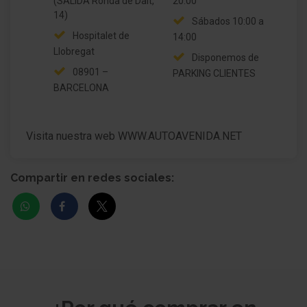
(SALIDA Ronda de Dalt,
20:00
Dirección asistida eléctric.
14)
Sábados 10:00 a
Hospitalet de
14:00
Batalla 2785 mm
Llobregat
Disponemos de
08901 –
Caja de cambios 6-marcha
PARKING CLIENTES
BARCELONA
Motor 1,5 Ltr. - 96 kW D-4D
Visita nuestra web WWW.AUTOAVENIDA.NET
Compartir en redes sociales: