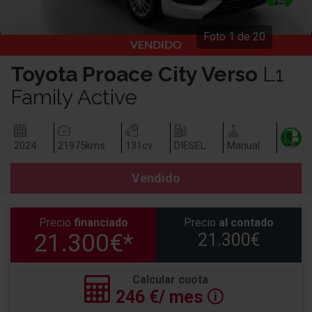
Foto
1
de
20
VENDIDO
Toyota
Proace City Verso
L1
Family Active
2024
21975
kms
131
cv
DIESEL
Manual
Vendido
Precio
financiado
Precio
al contado
21.300€*
21.300€
Calcular cuota
246
€/ mes
🛈