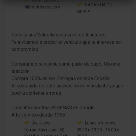
Certificado de
GARANTIA 12
Kilómetros reales y
Airbag lateral delante
MESES
Airbag lateral detrás
Solicita una Videollamada si es de tu interés.
Climatizador automático 2-zonas
Te invitamos a probar el vehículo que te interesa sin
compromiso
Asiento niño Isofix
Elevalunas delante eléctric. con Protección de
Compramos su coche como parte de pago, Máxima
aplastamiento
tasación .
Compra 100% online. Entregas en toda España.
Cierre centralizado con Mando a distancia
El contenido de este anuncio no es vinculante ya que
Puerta corredera izquierda con Lunas
podría contener errores.
Puerta corredera derecha con Lunas
Consulta nuestras RESEÑAS en Google
Sistema antibloqueo (ABS)
Av. Josep
Lunes a Viernes
Asistente del freno
Tarradellas i Joan, 60
09:30 a 13:30 - 16:00 a