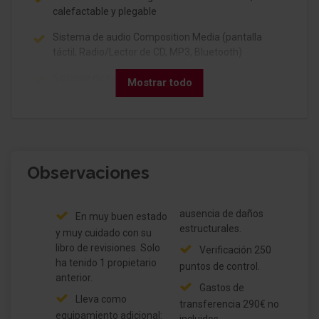
calefactable y plegable
Sistema de audio Composition Media (pantalla
táctil, Radio/Lector de CD, MP3, Bluetooth)
Sistema de sonido beats
Mostrar todo
App-Connect
Ayuda aparcamiento delante y detrás
Sistema limitador de velocidad
Observaciones
Airbag conductor/acompañante
ausencia de daños
En muy buen estado
Airbag acompañante Desconectable
estructurales.
y muy cuidado con su
libro de revisiones. Solo
Verificación 250
Sistema de airbag para la cabeza delante y detrás
ha tenido 1 propietario
puntos de control.
incl. Airbag lateral delante
anterior.
Gastos de
Aire acondicionado Climatronic 2-zonas
Lleva como
transferencia 290€ no
equipamiento adicional: