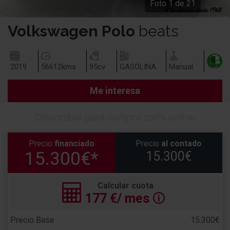
Foto
1
de
21
Volkswagen
Polo
beats
2019
56612
kms
95
cv
GASOLINA
Manual
Me interesa
Disponible para compra 100% online
Precio
financiado
Precio
al contado
15.300€*
15.300€
Calcular cuota
177
€/ mes
🛈
Precio Base
15.300€