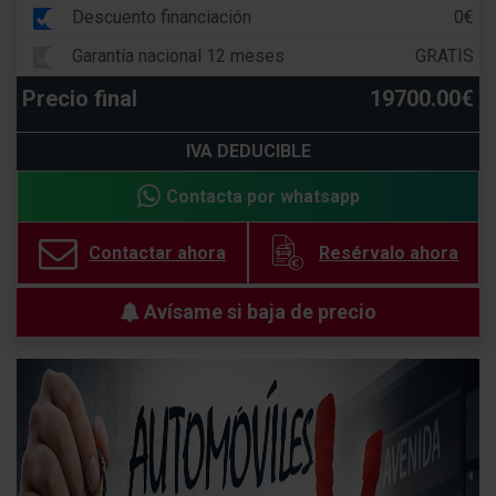
Descuento financiación
0€
Garantía nacional 12 meses
GRATIS
Precio final
19700.00€
IVA DEDUCIBLE
Contacta por whatsapp
Contactar ahora
Resérvalo ahora
Avísame si baja de precio