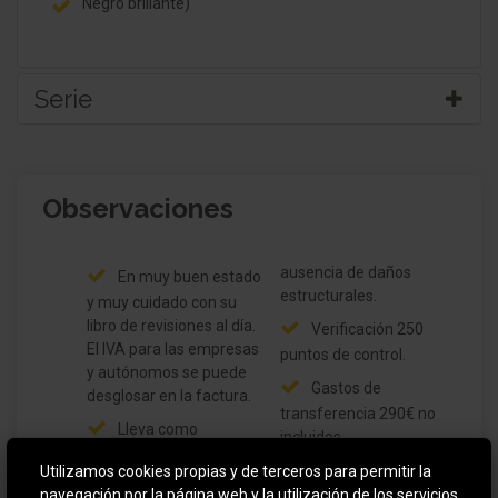
Negro brillante)
Serie
Equipamiento R-Line
Observaciones
Paquete de equipamiento: Luz y Visión
Taloneras de entrada delante R-Line
ausencia de daños
En muy buen estado
estructurales.
Retrovisor exterior regulable eléctricamente,
y muy cuidado con su
calefactable y plegable
libro de revisiones al día.
Verificación 250
El IVA para las empresas
puntos de control.
Faro LED
y autónomos se puede
Gastos de
desglosar en la factura.
Receptor de radio digital (DAB+)
transferencia 290€ no
Lleva como
incluidos.
equipamiento adicional:
Sistema de audio Ready 2 Discover (incl. Streaming
El precio financiado
Utilizamos cookies propias y de terceros para permitir la
Pintura metalizada y
& Internet, Touchscreen, Bluetooth)
navegación por la página web y la utilización de los servicios
está sujeto a una