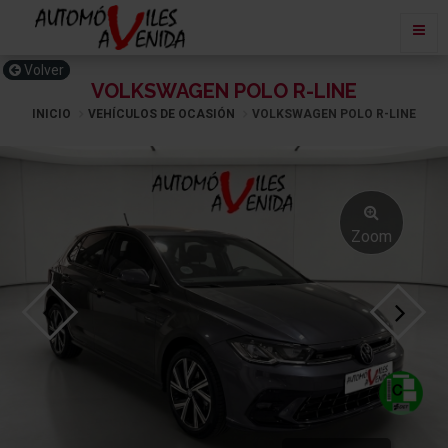
Volver
VOLKSWAGEN POLO R-LINE
INICIO
VEHÍCULOS DE OCASIÓN
VOLKSWAGEN POLO R-LINE
Zoom