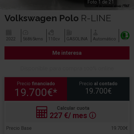
Foto
1
de
21
Volkswagen
Polo
R-LINE
2022
56865
kms
110
cv
GASOLINA
Automático
Me interesa
Disponible para compra 100% online
Precio
financiado
Precio
al contado
19.700€*
19.700€
Calcular cuota
227
€/ mes
🛈
Precio Base
19.700€