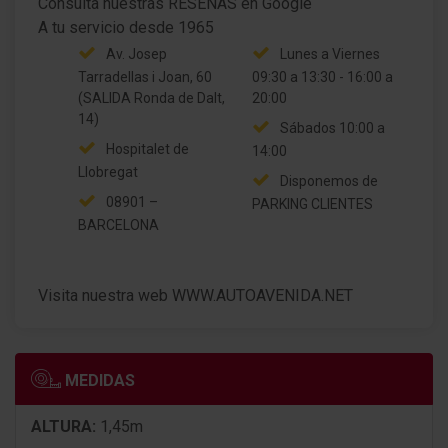
Consulta nuestras RESEÑAS en Google
Airbag conductor/acompañante, Airbag del
Av. Josep
Lunes a Viernes
acompañante Desconectable
Tarradellas i Joan, 60
09:30 a 13:30 - 16:00 a
Airbag lateral delante
(SALIDA Ronda de Dalt,
20:00
14)
Sábados 10:00 a
Aire acondicionado Climatronic 2-zonas
Hospitalet de
14:00
Llobregat
? asientos confort-deportivos delante
Disponemos de
08901 –
PARKING CLIENTES
Elevalunas eléctric. delante y detrás
BARCELONA
Anclajes Isofix para Asiento para niños en Asiento
trasero
Visita nuestra web WWW.AUTOAVENIDA.NET
Cámara de marcha atrás (Rear View)
Asistente a la conducción: Reconocimiento de
MEDIDAS
peatones
Asistente a la conducción: Emergency Assist
ALTURA:
1,45m