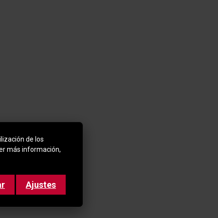
lización de los
ner más información,
ar
Ajustes