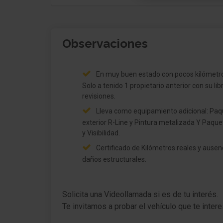
Limpiaparabrisas con Sensor de lluvia
Sistema de audio Composition Media (pantal
Observaciones
táctil, Radio/Lector de CD, MP3, Bluetooth)
Sistema de llamada de socorro
En muy buen estado con pocos kilómetr
Conector-multimedia 2 x USB (Modelo C)
Solo a tenido 1 propietario anterior con su lib
delante
revisiones.
Lleva como equipamiento adicional: Paquete
App-Connect
exterior R-Line y Pintura metalizada Y Paque
Servicio móvil Online VW Connect
y Visibilidad.
Certificado de Kilómetros reales y ausen
Digital Cabina del piloto PRO (Cockpit digital)
daños estructurales.
Ayuda aparcamiento delante y detrás
Solicita una Videollamada si es de tu interés.
Indicador control neumáticos
Te invitamos a probar el vehículo que te inte
Asistente a la conducción: automático regul. 