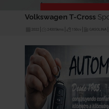
Volkswagen
T-Cross
Spo
2022
24305
kms
150
cv
GASOLINA