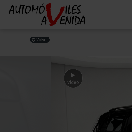
Volver
video