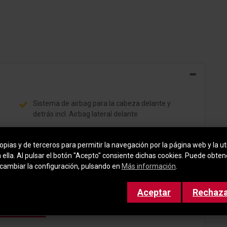
y
Sistema de airbag para la cabeza delante y
detrás incl. Airbag lateral delante
Aire acondicionado Climatronic 2-zonas
ist
pias y de terceros para permitir la navegación por la página web y la uti
Elevalunas eléctric. delante y detrás
n ella. Al pulsar el botón "Acepto" consiente dichas cookies. Puede obte
cambiar la configuración, pulsando en
Más información
.
Anclajes Isofix para Asiento para niños en
Asiento del acompañante y Asiento trasero (incl.
Aceptar
Rechaz
Asiento niños talla-i)
strar todo
Cámara de marcha atrás (Rear View)