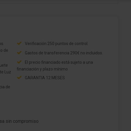
Asistente del freno
Asistente a la conducción: sist. vig. entorno
la
(Front assist) con Freno de emergencia en
ciudad
Asistente a la conducción: Reconocimiento de
os.
Verificación 250 puntos de control.
peatones
ro de
Gastos de transferencia 290€ no incluidos.
Asistente a la conducción: Reconocimiento de
El precio financiado está sujeto a una
cansancio
financiación y plazo mínimo
te Luz
Volante (cuero) con Multifunción
GARANTIA 12 MESES
Regulación antideslizante (ASR)
cia de
Asistente a la conducción: Driving Profile
Selection
Asistente a la conducción: Asistente de subidas
resa sin compromiso
de
Caja de cambios 7 velocidades - Caja cambios