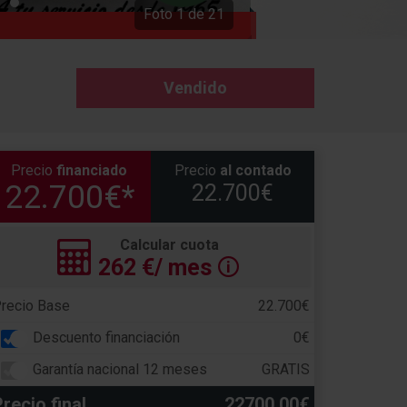
Foto
1
de
21
Vendido
Precio
financiado
Precio
al contado
22.700€*
22.700€
Calcular cuota
262
€/ mes
🛈
recio Base
22.700€
Descuento financiación
0€
Garantía nacional 12 meses
GRATIS
recio final
22700.00€