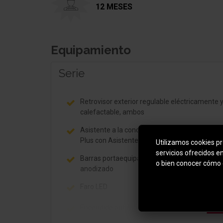
12 MESES
Equipamiento
Serie
Retrovisor exterior regulable eléctricamente 
calefactable, ambos
Asistente a la conducción: Blind Spot Sensor
Plus con Asistente para desaparcar y lane ass
Utilizamos cookies pro
servicios ofrecidos e
Barras portaequipajes en el techo plata
o bien conocer cómo 
anodizado
Faro LED
Mo
Encendido aut. luces de carretera (ALS) con
Leaving Home / Función luz-coming-home