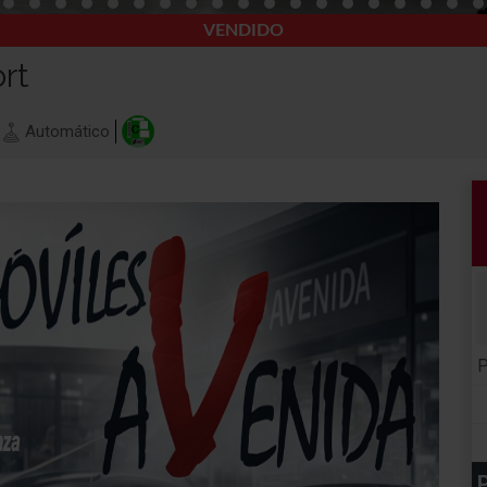
VENDIDO
rt
Automático
P
P