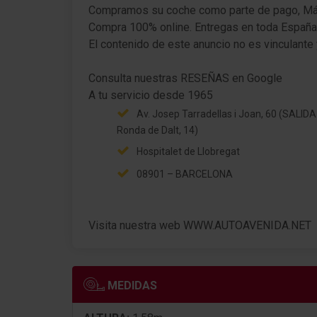
distancia (ACC)
Compramos su coche como parte de pago, Máx
Compra 100% online. Entregas en toda España
Sistema limitador de velocidad
El contenido de este anuncio no es vinculante 
Airbag conductor/acompañante, Airbag del
acompañante Desconectable
Consulta nuestras RESEÑAS en Google
Av. Josep Tarradellas i Joan, 60 (SALIDA
Ronda de Dalt, 14)
Hospitalet de Llobregat
08901 – BARCELONA
Visita nuestra web WWW.AUTOAVENIDA.NET
MEDIDAS