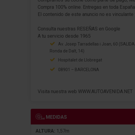
Conector-multimedia 2 x USB (iPhone / iPod)
Compra 100% online. Entregas en toda España
App-Connect
El contenido de este anuncio no es vinculante 
Volkswagen Media Control y App-Connect /
Consulta nuestras RESEÑAS en Google
MirrorLink
Active Info-Display (Cockpit digital)
Av. Josep Tarradellas i Joan, 60 (SALIDA
Ronda de Dalt, 14)
Ayuda aparcamiento delante y detrás
Hospitalet de Llobregat
Indicador control neumáticos
08901 – BARCELONA
Sistema limitador de velocidad
Visita nuestra web WWW.AUTOAVENIDA.NET
Airbag conductor/acompañante, Airbag del
acompañante Desconectable
Airbag acompañante Desconectable
MEDIDAS
Sistema de airbag para la cabeza delante y
detrás incl. Airbag lateral delante
ALTURA:
1,57m