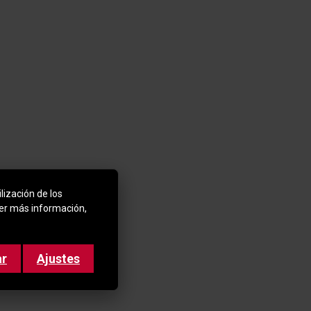
lización de los
ner más información,
ar
Ajustes