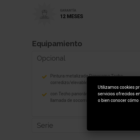
GARANTÍA
12 MESES
Equipamiento
Opcional
Pintura metalizada Panorama Techo
corredizo/elevable delante eléctric.
Utilizamos cookies pro
servicios ofrecidos e
con Techo panorámico detrás Sistema de
o bien conocer cómo 
llamada de socorro
Serie