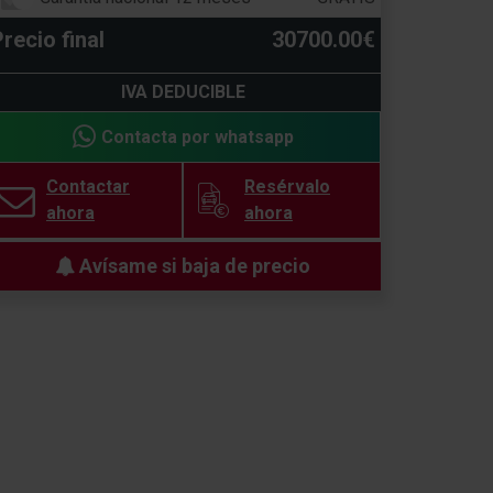
recio final
30700.00€
IVA DEDUCIBLE
Contacta por whatsapp
Contactar
Resérvalo
ahora
ahora
Avísame si baja de precio