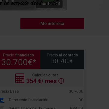
Foto
1
de
24
Me interesa
Precio
financiado
Precio
al contado
30.700€*
30.700€
Calcular cuota
354
€/ mes
🛈
recio Base
30.700€
Descuento financiación
0€
Garantía nacional 12 meses
GRATIS