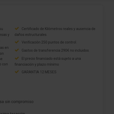
Aire acondicionado Climatronic 2-zonas
? Asientos deportivos delante
y
Elevalunas eléctric. delante y detrás
su
Certificado de Kilómetros reales y ausencia de
resas y
daños estructurales.
Sistema de encendido y apagado Keyless
.
Access
Verificación 250 puntos de control.
ras en
Sistema protector para ocupantes proactiva
Gastos de transferencia 290€ no incluidos.
con
El precio financiado está sujeto a una
ne
Iluminación ambiente
vo con
financiación y plazo mínimo
Anclajes Isofix para Asiento para niños en
GARANTIA 12 MESES
Asiento trasero
Suelo del maletero regulable en altura
)
Asistente del freno
ión
resa sin compromiso
Freno de estacionamiento eléctric.
ima tasación .