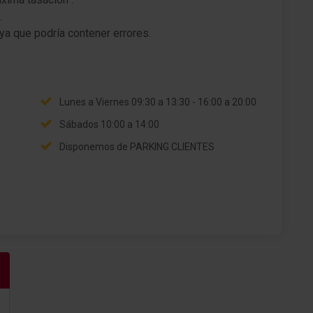
Freno con Autohold
.
ya que podría contener errores.
Asistente a la conducción: sist. vig. entorno
(Front assist) con Freno de emergencia en
ciudad
Asistente a la conducción: Reconocimiento de
Lunes a Viernes 09:30 a 13:30 - 16:00 a 20:00
peatones
Sábados 10:00 a 14:00
Asistente a la conducción: regulación autom. de
distancia (ACC incl. Función Stop&Go)
Disponemos de PARKING CLIENTES
Asistente a la conducción: Reconocimiento de
cansancio
Volante (cuero) con Multifunción
Dirección asistida electromecánico y
Dependiente de la velocidad
Asistente a la conducción: Asistente
subidas/bajadas