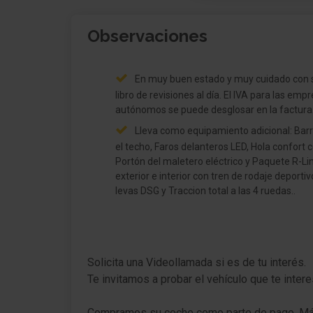
Paquete Connectivity
Observaciones
Paquete Luz y Visión 1
Retrovisor exterior regulable eléctricamente 
En muy buen estado y muy cuidado con 
calefactable
libro de revisiones al día. El IVA para las emp
Faro LED
autónomos se puede desglosar en la factura
Lleva como equipamiento adicional: Bar
Encendido aut. luces de carretera (ALS) con
el techo, Faros delanteros LED, Hola confort 
Leaving Home / Función luz-coming-home
Portón del maletero eléctrico y Paquete R-Li
Luces antiniebla con integrado luz de curva
exterior e interior con tren de rodaje deporti
levas DSG y Traccion total a las 4 ruedas..
Lunas detrás tintadas (65 %)
Sistema de audio Ready 2 Discover (incl.
Streaming & Internet, Touchscreen, Bluetooth
Solicita una Videollamada si es de tu interés.
Sistema Bluetooth Interfaz Comfort con func
Te invitamos a probar el vehículo que te inte
de carga inalámbrica
Compramos su coche como parte de pago, Máx