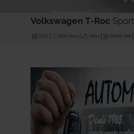
Volkswagen
T-Roc
Spor
2022
38267
kms
190
cv
GASOLINA