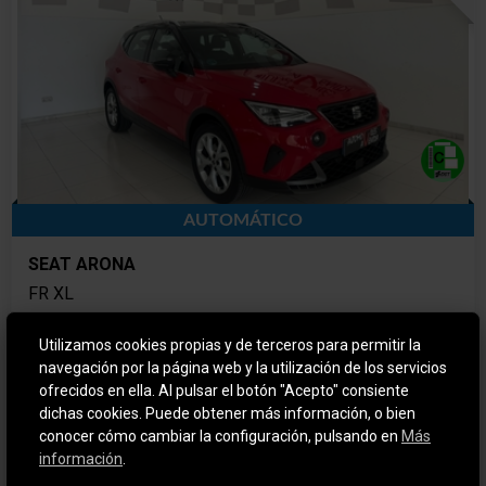
AUTOMÁTICO
SEAT ARONA
FR XL
2024
GASOLINA
Utilizamos cookies propias y de terceros para permitir la
navegación por la página web y la utilización de los servicios
18.343 km
Automático
ofrecidos en ella. Al pulsar el botón "Acepto" consiente
dichas cookies. Puede obtener más información, o bien
Precio financiado
Precio al contado
conocer cómo cambiar la configuración, pulsando en
Más
19.300€
19.300€
información
.