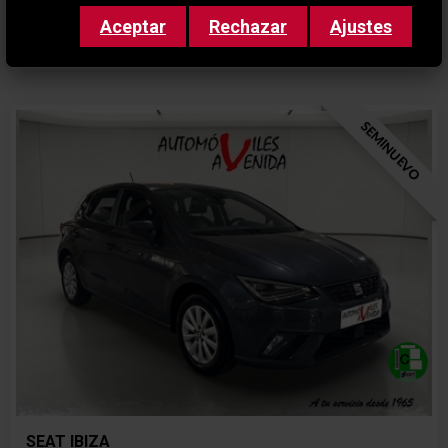
*sujeto a condiciones de
Aceptar
Rechazar
Ajustes
financiación
SEMINUEVO
SEAT IBIZA