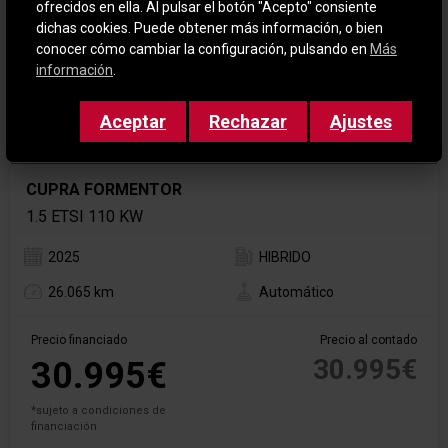
ofrecidos en ella. Al pulsar el botón "Acepto" consiente
dichas cookies. Puede obtener más información, o bien
conocer cómo cambiar la configuración, pulsando en
Más
información
.
Aceptar
Rechazar
Ajustes
AUTOMÁTICO
CUPRA FORMENTOR
1.5 ETSI 110 KW
2025
HIBRIDO
26.065 km
Automático
Precio financiado
Precio al contado
30.995€
30.995€
*sujeto a condiciones de
financiación