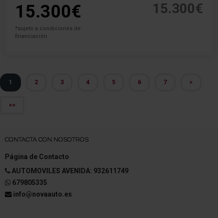
15.300€
15.300€
*sujeto a condiciones de
financiación
1
2
3
4
5
6
7
>
>>
CONTACTA CON NOSOTROS
Página de Contacto
AUTOMOVILES AVENIDA: 932611749
679805335
info@novaauto.es