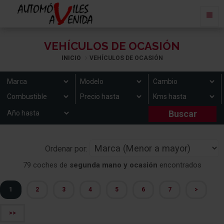
VEHÍCULOS DE OCASIÓN
INICIO
VEHÍCULOS DE OCASIÓN
Ordenar por:
79 coches de
segunda mano y ocasión
encontrados
1
2
3
4
5
6
7
>
>>