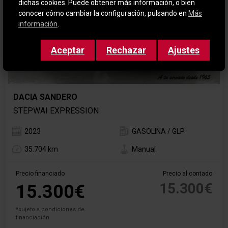
dichas cookies. Puede obtener más información, o bien
conocer cómo cambiar la configuración, pulsando en
Más
información
.
Aceptar
Rechazar
Ajustes
DACIA SANDERO
STEPWAI EXPRESSION
2023
GASOLINA / GLP
35.704 km
Manual
Precio financiado
Precio al contado
15.300€
15.300€
*sujeto a condiciones de
financiación