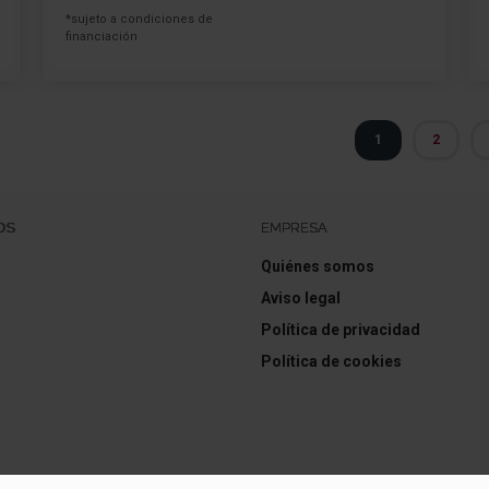
*sujeto a condiciones de
financiación
1
2
OS
EMPRESA
Quiénes somos
Aviso legal
Política de privacidad
Política de cookies