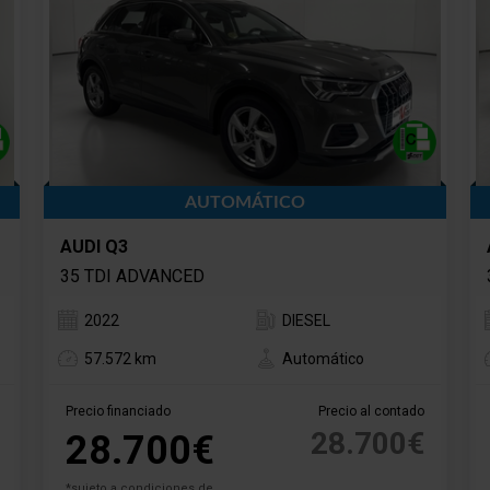
AUTOMÁTICO
AUDI Q3
35 TDI ADVANCED
2022
DIESEL
57.572 km
Automático
Precio financiado
Precio al contado
28.700€
28.700€
*sujeto a condiciones de