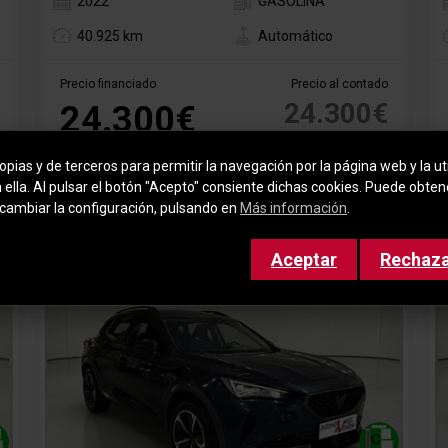
2022
GASOLINA
40.925 km
Automático
Precio financiado
Precio al contado
24.300€
24.300€
*sujeto a condiciones de
pias y de terceros para permitir la navegación por la página web y la uti
financiación
n ella. Al pulsar el botón "Acepto" consiente dichas cookies. Puede obte
cambiar la configuración, pulsando en
Más información
.
Aceptar
Rechaz