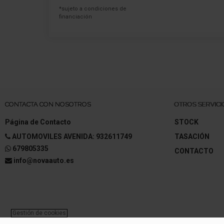
*sujeto a condiciones de
financiación
CONTACTA CON NOSOTROS
OTROS SERVICI
Página de Contacto
STOCK
AUTOMOVILES AVENIDA: 932611749
TASACIÓN
679805335
CONTACTO
info@novaauto.es
Gestión de cookies