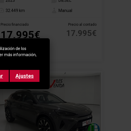
2023
DIESEL
32.449 km
Manual
Precio financiado
Precio al contado
17.995€
17.995€
*sujeto a condiciones de
lización de los
financiación
ner más información,
ar
Ajustes