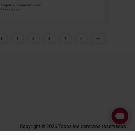
*sujeto a condiciones de
financiación
3
4
5
6
7
>
>>
Copyright © 2026 Todos los derechos reservados
Plataforma Ocasión by
Releasemarketing S.L.