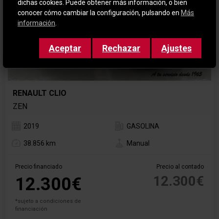
dichas cookies. Puede obtener más información, o bien
conocer cómo cambiar la configuración, pulsando en
Más
información
.
Aceptar
Rechazar
Ajustes
RENAULT CLIO
ZEN
2019
GASOLINA
38.856 km
Manual
Precio financiado
Precio al contado
12.300€
12.300€
*sujeto a condiciones de
financiación