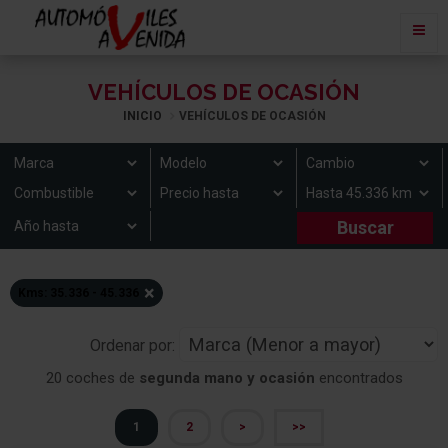
VEHÍCULOS DE OCASIÓN
INICIO
VEHÍCULOS DE OCASIÓN
×
Kms: 35.336 - 45.336
Ordenar por:
20 coches de
segunda mano y ocasión
encontrados
1
2
>
>>