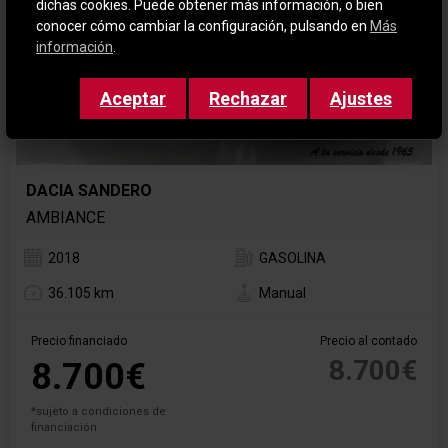
dichas cookies. Puede obtener más información, o bien
conocer cómo cambiar la configuración, pulsando en
Más
información
.
Aceptar
Rechazar
Ajustes
DACIA SANDERO
AMBIANCE
2018
GASOLINA
36.105 km
Manual
Precio financiado
Precio al contado
8.700€
8.700€
*sujeto a condiciones de
financiación